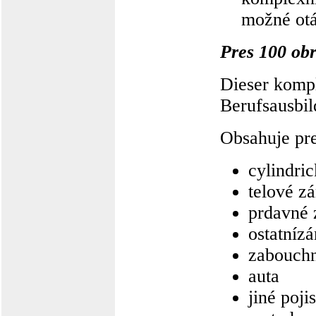
možné otá
Pres 100 ob
Dieser kompl
Berufsausbi
Obsahuje pre
cylindri
telové z
prdavné
ostatníz
zabouchn
auta
jiné poji