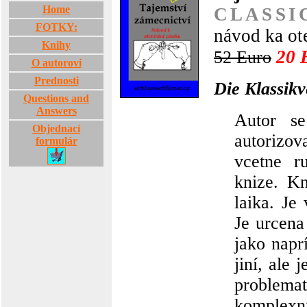
Home
CLASSI
FOTKY:
návod ka ot
Knihy
20 
52 Euro
O autorovi
Prednosti
Die Klassikv
Questions and
Answers
Autor s
Objednací
autorizo
formulár
vcetne r
knize. Kn
laika. Je
Je urcena
jako napr
jiní, ale
problema
komplexní