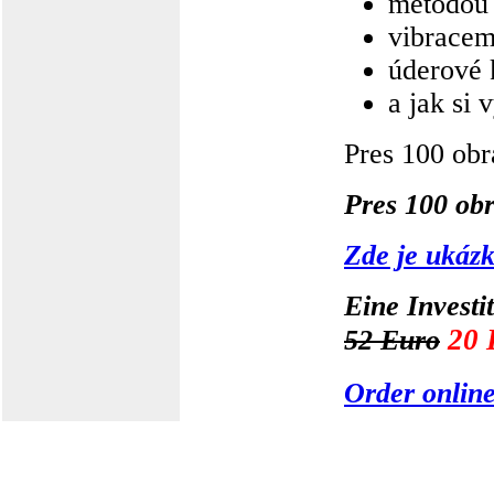
metodou 
vibracem
úderové 
a jak si 
Pres 100 obr
Pres 100 ob
Zde je ukázk
Eine Investi
20 
52 Euro
Order onlin