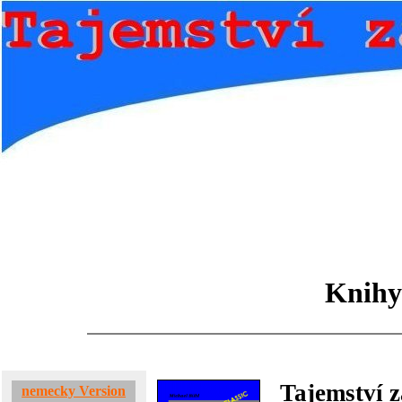
Knihy 
Tajemství z
nemecky Version