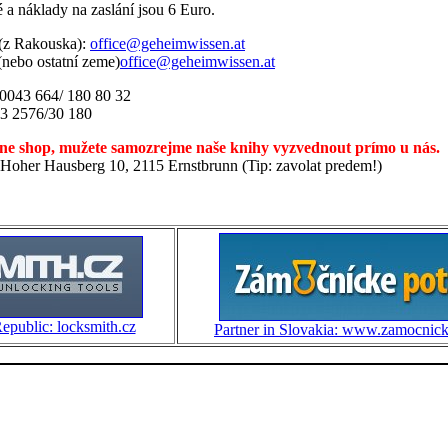
 a náklady na zaslání jsou 6 Euro.
 (z Rakouska):
office@geheimwissen.at
nebo ostatní zeme)
office@geheimwissen.at
 0043 664/ 180 80 32
43 2576/30 180
ne shop, mužete samozrejme naše knihy vyzvednout prímo u nás.
oher Hausberg 10, 2115 Ernstbrunn (Tip: zavolat predem!)
epublic: locksmith.cz
Partner in Slovakia: www.zamocnick