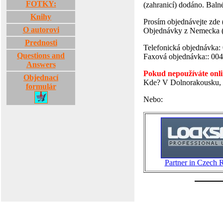
FOTKY:
(zahranicí) dodáno. Balné
Knihy
Prosím objednávejte zde
O autorovi
Objednávky z Nemecka (
Prednosti
Telefonická objednávka:
Questions and
Faxová objednávka:: 00
Answers
Pokud nepoužíváte onli
Objednací
Kde? V Dolnorakousku, H
formulár
Nebo:
Partner in Czech R