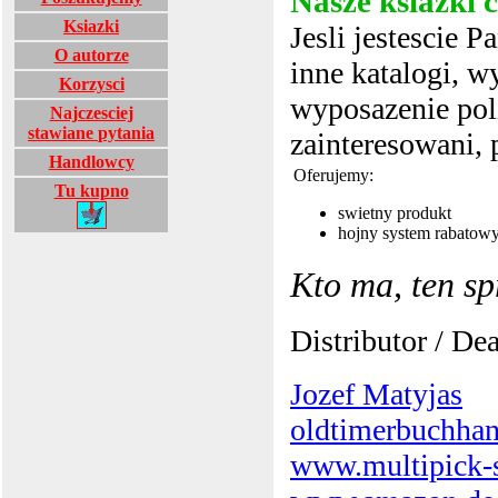
Nasze ksiazki 
Ksiazki
Jesli jestescie 
O autorze
inne katalogi, w
Korzysci
wyposazenie polic
Najczesciej
stawiane pytania
zainteresowani, 
Handlowcy
Oferujemy:
Tu kupno
swietny produkt
hojny system rabatow
Kto ma, ten sp
Distributor / Dea
Jozef Matyjas
oldtimerbuchha
www.multipick-s