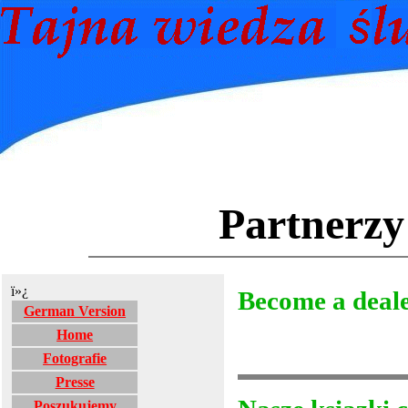
Partnerz
ï»¿
Become a deal
German Version
Home
Fotografie
Presse
Poszukujemy