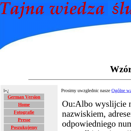
Wzór
ï»¿
Prosimy uwzglednic nasze
Ogólne wa
German Version
Ou:Albo wyslijcie
Home
nazwiskiem, adrese
Fotografie
Presse
odpowiedniego num
Poszukujemy