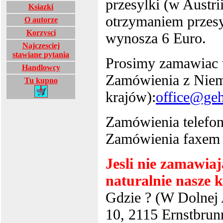
przesylki (w Austri
Ksiazki
otrzymaniem przesy
O autorze
Korzysci
wynosza 6 Euro.
Najczesciej
stawiane pytania
Prosimy zamawiac tu
Handlowcy
Zamówienia z Niemi
Tu kupno
krajów):
office@geh
Zamówienia telefon
Zamówienia faxem 
Jesli nie zamawiaj
naturalnie nasze 
Gdzie ? (W Dolnej 
10, 2115 Ernstbrun